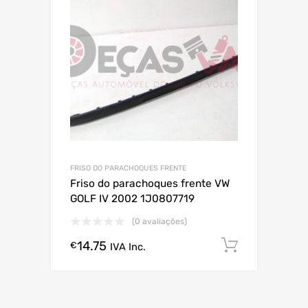
FRISO DO PARACHOQUES FRENTE
Friso do parachoques frente VW
GOLF IV 2002 1J0807719
(0 avaliações)
14.75
Comprar
€
IVA Inc.