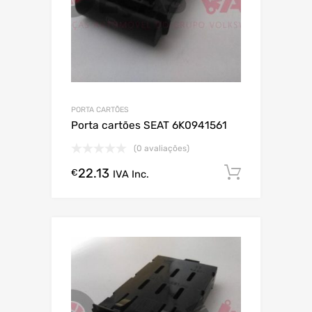
PORTA CARTÕES
Porta cartões SEAT 6K0941561
(0 avaliações)
22.13
Comprar
€
IVA Inc.