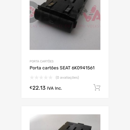
PORTA CARTÕES
Porta cartões SEAT 6K0941561
(0 avaliações)
22.13
Comprar
€
IVA Inc.