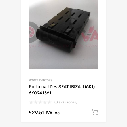
PORTA CARTÕES
Porta cartões SEAT IBIZA II (6K1)
6K0941561
(0 avaliações)
29.51
Comprar
€
IVA Inc.