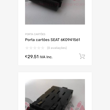
PORTA CARTÕES
Porta cartões SEAT 6K0941561
(0 avaliações)
29.51
Comprar
€
IVA Inc.