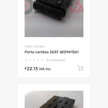
PORTA CARTÕES
Porta cartões SEAT 6K0941561
(0 avaliações)
22.13
Comprar
€
IVA Inc.