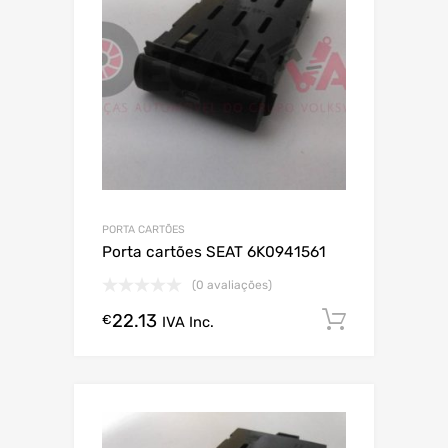
PORTA CARTÕES
Porta cartões SEAT 6K0941561
(0 avaliações)
22.13
Comprar
€
IVA Inc.