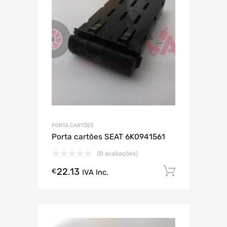
PORTA CARTÕES
Porta cartões SEAT 6K0941561
(0 avaliações)
22.13
Comprar
€
IVA Inc.