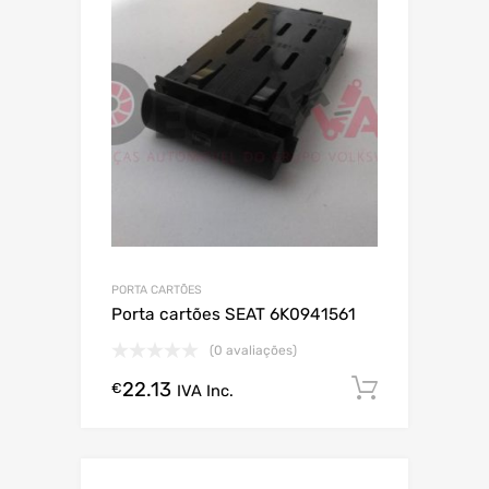
PORTA CARTÕES
Porta cartões SEAT 6K0941561
(0 avaliações)
22.13
Comprar
€
IVA Inc.