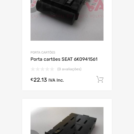
PORTA CARTÕES
Porta cartões SEAT 6K0941561
(0 avaliações)
22.13
Comprar
€
IVA Inc.