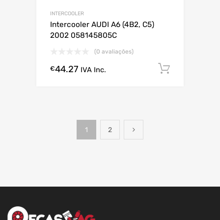
INTERCOOLER
Intercooler AUDI A6 (4B2, C5)
2002 058145805C
(0 avaliações)
44.27
Comprar
€
IVA Inc.
1
2