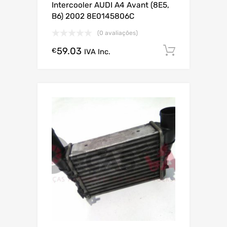
Intercooler AUDI A4 Avant (8E5,
B6) 2002 8E0145806C
(0 avaliações)
59.03
Comprar
€
IVA Inc.