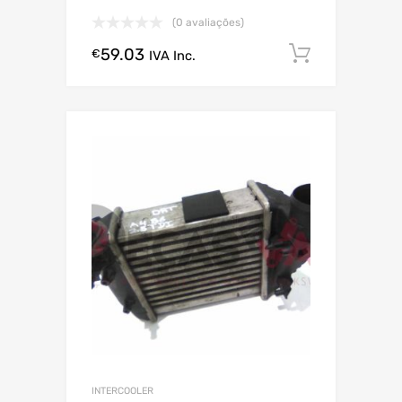
(0 avaliações)
59.03
Comprar
€
IVA Inc.
INTERCOOLER