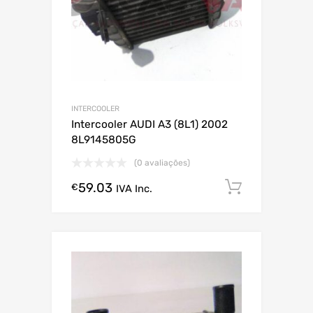
INTERCOOLER
Intercooler AUDI A3 (8L1) 2002
8L9145805G
(0 avaliações)
59.03
Comprar
€
IVA Inc.