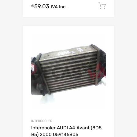
59.03
Comprar
€
IVA Inc.
INTERCOOLER
Intercooler AUDI A4 Avant (8D5,
B5) 2000 059145805