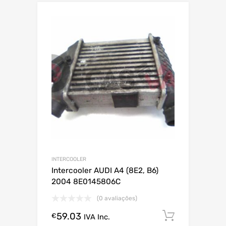
INTERCOOLER
Intercooler AUDI A4 (8E2, B6)
2004 8E0145806C
(0 avaliações)
59.03
Comprar
€
IVA Inc.