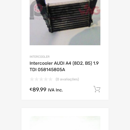
INTERCOOLER
Intercooler AUDI A4 (8D2, B5) 1.9
TDI 058145805A
(0 avaliações)
89.99
Comprar
€
IVA Inc.