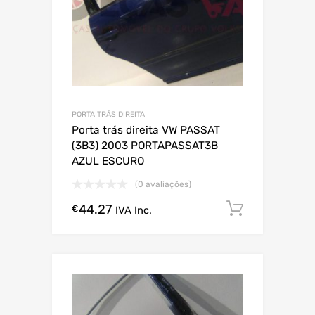
PORTA TRÁS DIREITA
Porta trás direita VW PASSAT
(3B3) 2003 PORTAPASSAT3B
AZUL ESCURO
(0 avaliações)
44.27
Comprar
€
IVA Inc.