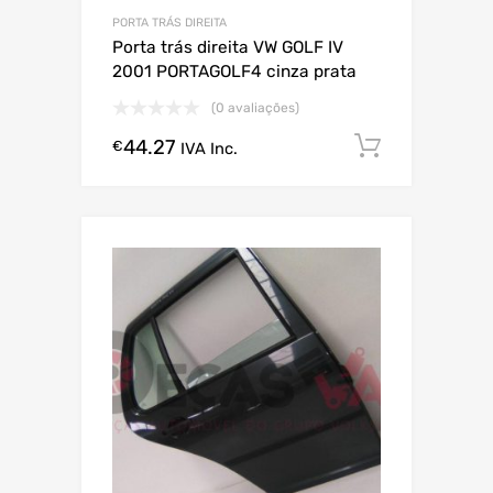
PORTA TRÁS DIREITA
Porta trás direita VW GOLF IV
2001 PORTAGOLF4 cinza prata
(0 avaliações)
44.27
Comprar
€
IVA Inc.