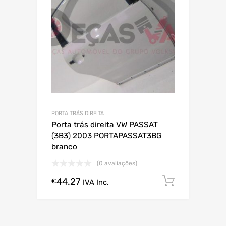
PORTA TRÁS DIREITA
Porta trás direita VW PASSAT
(3B3) 2003 PORTAPASSAT3BG
branco
(0 avaliações)
44.27
Comprar
€
IVA Inc.