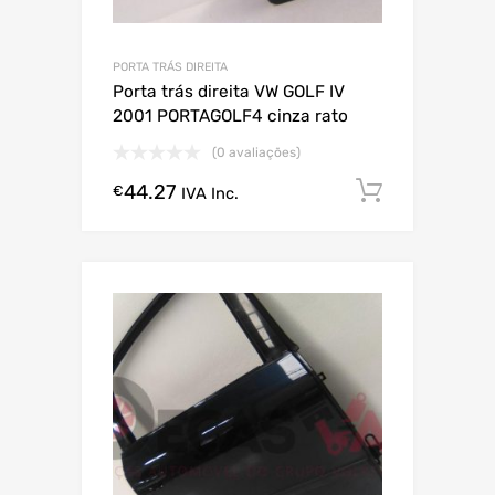
PORTA TRÁS DIREITA
Porta trás direita VW GOLF IV
2001 PORTAGOLF4 cinza rato
(0 avaliações)
44.27
Comprar
€
IVA Inc.