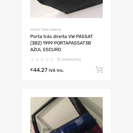
PORTA TRÁS DIREITA
Porta trás direita VW PASSAT
(3B2) 1999 PORTAPASSAT3B
AZUL ESCURO
(0 avaliações)
44.27
Comprar
€
IVA Inc.