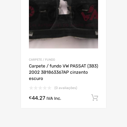
CARPETE / FUNDO
Carpete / fundo VW PASSAT (3B3)
2002 3B1863367AP cinzento
escuro
(0 avaliações)
44.27
Comprar
€
IVA Inc.