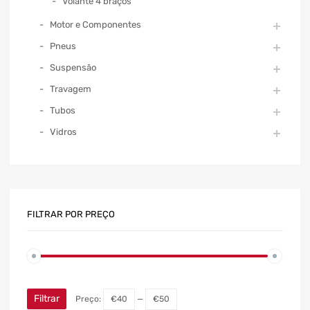
Volante 4 braços
Motor e Componentes
Pneus
Suspensão
Travagem
Tubos
Vidros
FILTRAR POR PREÇO
Filtrar
Preço:
€40
—
€50