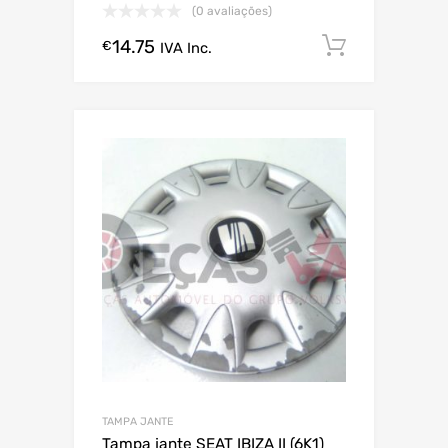
(0 avaliações)
14.75
Comprar
€
IVA Inc.
TAMPA JANTE
Tampa jante SEAT IBIZA II (6K1)