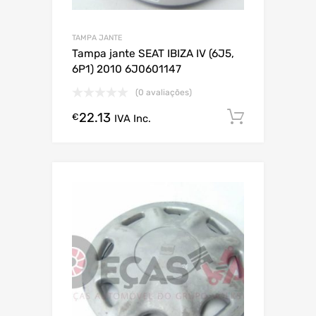
TAMPA JANTE
Tampa jante SEAT IBIZA IV (6J5,
6P1) 2010 6J0601147
(0 avaliações)
22.13
Comprar
€
IVA Inc.