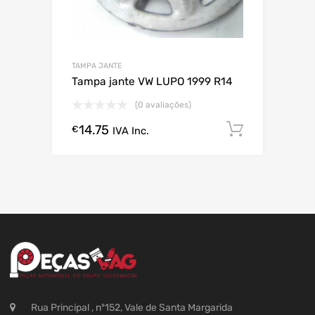
TAMPA JANTE
Tampa jante VW LUPO 1999 R14
(0 avaliações)
14.75
Comprar
€
IVA Inc.
Rua Principal , nº152, Vale de Santa Margarida