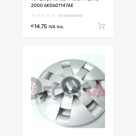
2000 6K0601147AE
(0 avaliações)
14.75
Comprar
€
IVA Inc.