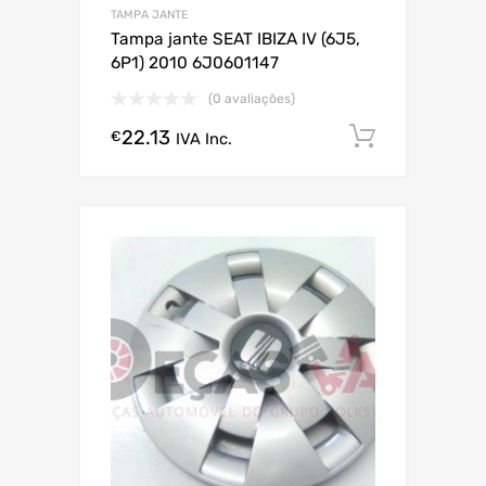
TAMPA JANTE
Tampa jante SEAT IBIZA IV (6J5,
6P1) 2010 6J0601147
(0 avaliações)
22.13
Comprar
€
IVA Inc.