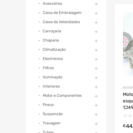
Acessórios
Caixa de Embraiagem
Caixa de Velocidades
Carroçaria
Chaparia
Climatização
Electrónica
Filtros
Iluminação
Interiores
MOTOR
Moto
Motor e Componentes
esqu
Pneus
1J4
Suspensão
Travagem
44
€
Tubos