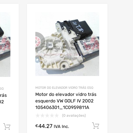
MOTOR DO ELEVADOR VIDRO TRÁS ESQ
SQ
Motor do elevador vidro trás
trás
esquerdo VW GOLF IV 2002
02
105406301_1C0959811A
(0 avaliações)
44.27
Comprar A
€
IVA Inc.
Comprar Agora!