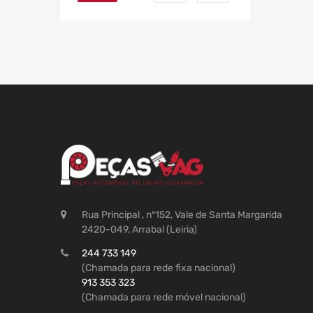
Rua Principal , nº152, Vale de Santa Margarida
2420-049, Arrabal (Leiria)
244 733 149
(Chamada para rede fixa nacional)
913 353 323
(Chamada para rede móvel nacional)