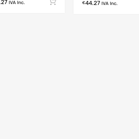
.27
Comprar Agora!
IVA Inc.
44.27
€
IVA Inc.