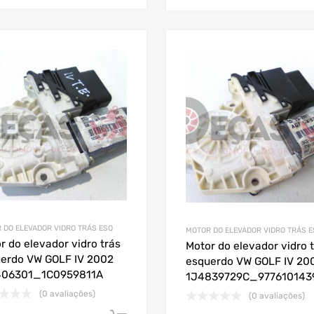
 DO ELEVADOR VIDRO TRÁS ESQ
MOTOR DO ELEVADOR VIDRO TRÁS E
r do elevador vidro trás
Motor do elevador vidro 
erdo VW GOLF IV 2002
esquerdo VW GOLF IV 20
406301_1C0959811A
1J4839729C_977610143
(0 avaliações)
(0 avaliações)