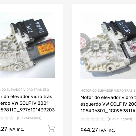
 DO ELEVADOR VIDRO TRÁS ESQ
MOTOR DO ELEVADOR VIDRO TRÁS E
r do elevador vidro trás
Motor do elevador vidro 
erdo VW GOLF IV 2001
esquerdo VW GOLF IV 20
959811C_9776101439203
105406301_1C0959811A
(0 avaliações)
(0 avaliações)
.27
Comprar Agora!
IVA Inc.
44.27
€
IVA Inc.