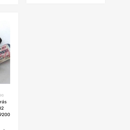
SQ
trás
02
9200