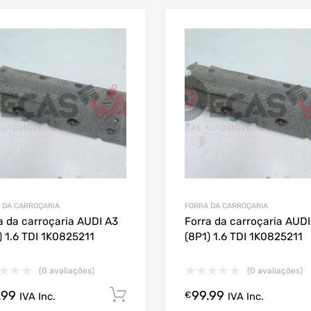
 DA CARROÇARIA
FORRA DA CARROÇARIA
a da carroçaria AUDI A3
Forra da carroçaria AUDI
) 1.6 TDI 1K0825211
(8P1) 1.6 TDI 1K0825211
(0 avaliações)
(0 avaliações)
.99
99.99
Comprar Agora!
€
IVA Inc.
IVA Inc.