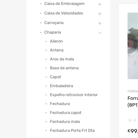
Caixa de Embraiagem
Caixa de Velocidades
Carroçaria
Chaparia
Aileron
Antena
Aros da mala
Base de antena
Capot
Embaladeira
FORRA
Espelho retrovisor interior
Forr
Fechadura
(8P1
Fechadura capot
Fechadura mala
99
Fechadura Porta Frt Dta
€