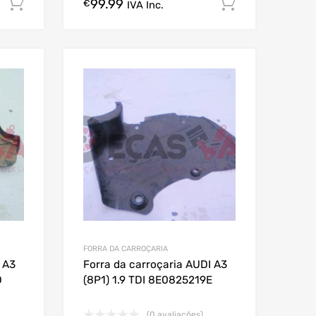
99.99
Comprar Agora!
Comprar A
€
IVA Inc.
FORRA DA CARROÇARIA
 A3
Forra da carroçaria AUDI A3
D
(8P1) 1.9 TDI 8E0825219E
(0 avaliações)