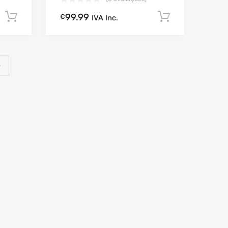
99.99
Comprar Agora!
Comprar A
€
IVA Inc.