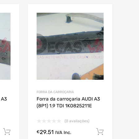
FORRA DA CARROÇARIA
 A3
Forra da carroçaria AUDI A3
(8P1) 1.9 TDI 1K0825211E
(0 avaliações)
29.51
Comprar Agora!
Comprar A
€
IVA Inc.