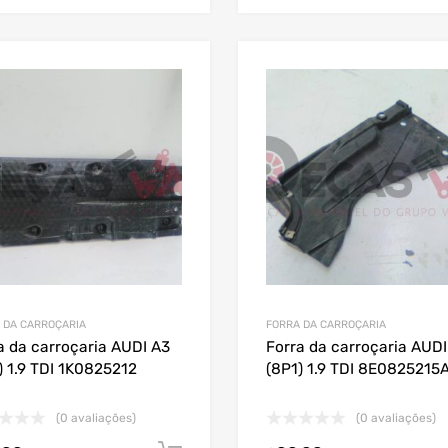
 DA CARROÇARIA
FORRA DA CARROÇARIA
a da carroçaria AUDI A3
Forra da carroçaria AUDI
) 1.9 TDI 1K0825212
(8P1) 1.9 TDI 8E0825215
(0 avaliações)
(0 avaliações)