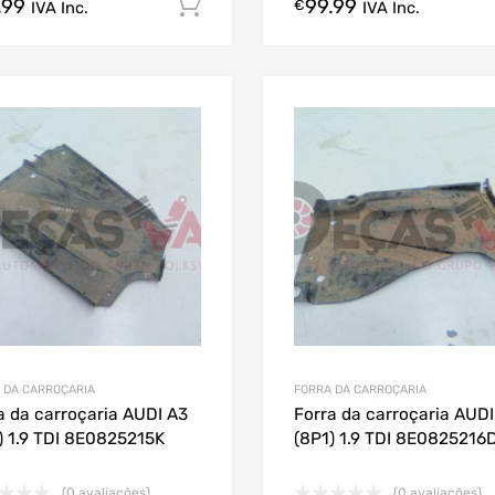
.99
99.99
Comprar Agora!
€
IVA Inc.
IVA Inc.
 DA CARROÇARIA
FORRA DA CARROÇARIA
a da carroçaria AUDI A3
Forra da carroçaria AUDI
) 1.9 TDI 8E0825215K
(8P1) 1.9 TDI 8E0825216
(0 avaliações)
(0 avaliações)