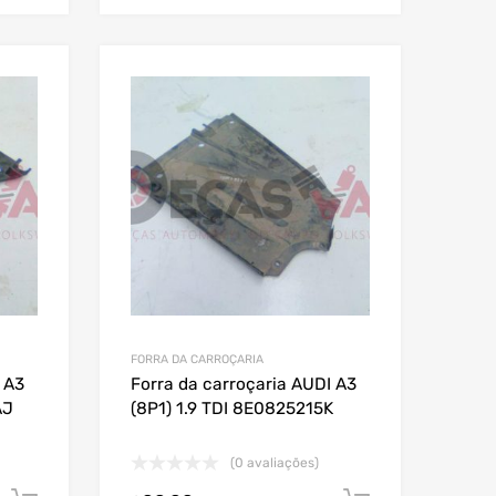
FORRA DA CARROÇARIA
 A3
Forra da carroçaria AUDI A3
AJ
(8P1) 1.9 TDI 8E0825215K
(0 avaliações)