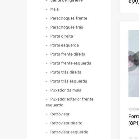
Jante de liga leve
99
€
Mala
Parachoques frente
Parachoques trás
Porta direita
Porta esquerda
Porta frente direita
Porta frente esquerda
Porta trás direita
Porta trás esquerda
Puxador da mala
Puxador exterior frente
esquerdo
FORRA
Retrovisor
Forr
(8P1
Retrovisor direito
Retrovisor esquerdo