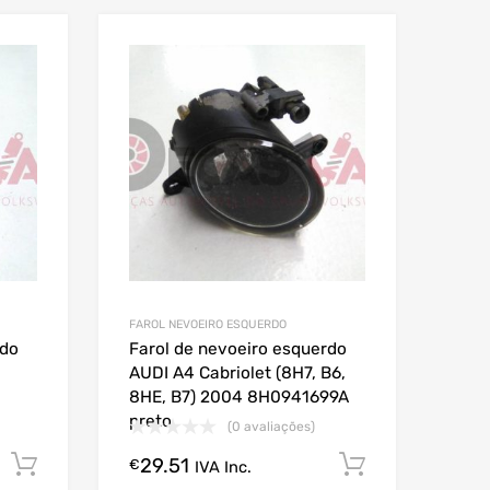
FAROL NEVOEIRO ESQUERDO
rdo
Farol de nevoeiro esquerdo
AUDI A4 Cabriolet (8H7, B6,
8HE, B7) 2004 8H0941699A
preto
(0 avaliações)
29.51
Comprar Agora!
Comprar A
€
IVA Inc.