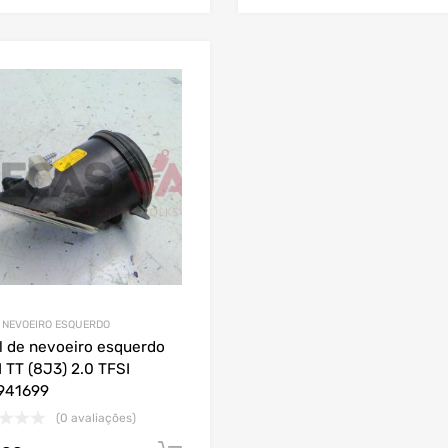
 NEVOEIRO ESQUERDO
l de nevoeiro esquerdo
 TT (8J3) 2.0 TFSI
941699
(0 avaliações)