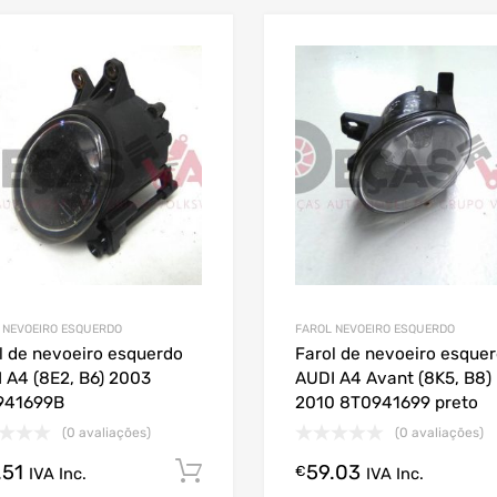
 NEVOEIRO ESQUERDO
FAROL NEVOEIRO ESQUERDO
l de nevoeiro esquerdo
Farol de nevoeiro esque
 A4 (8E2, B6) 2003
AUDI A4 Avant (8K5, B8)
941699B
2010 8T0941699 preto
(0 avaliações)
(0 avaliações)
.51
59.03
Comprar Agora!
€
IVA Inc.
IVA Inc.