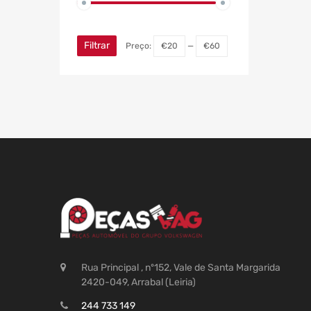
Filtrar
Preço:
€20
—
€60
Rua Principal , nº152, Vale de Santa Margarida
2420-049, Arrabal (Leiria)
244 733 149