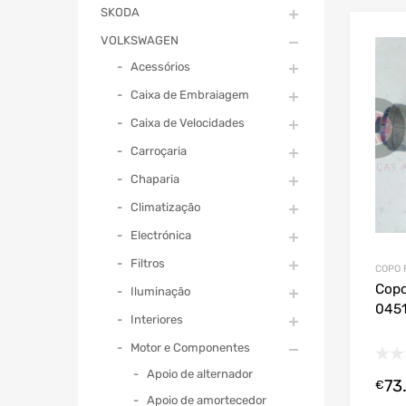
SKODA
VOLKSWAGEN
Acessórios
Caixa de Embraiagem
Caixa de Velocidades
Carroçaria
Chaparia
Climatização
Electrónica
Filtros
COPO 
Copo
Iluminação
045
Interiores
Motor e Componentes
Apoio de alternador
73
€
Apoio de amortecedor