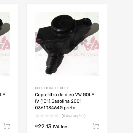
COPO FILTRO DE ÓLEO
OLF
Copo filtro de óleo VW GOLF
IV (1J1) Gasolina 2001
036103464G preto
(0 avaliações)
22.13
Comprar Agora!
Comprar A
€
IVA Inc.