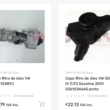
FILTRO DE ÓLEO
COPO FILTRO DE ÓLEO
 filtro de óleo VW
Copo filtro de óleo VW G
115389J
IV (1J1) Gasolina 2001
036103464G preto
(0 avaliações)
(0 avaliações)
.79
22.13
Comprar Agora!
€
IVA Inc.
IVA Inc.