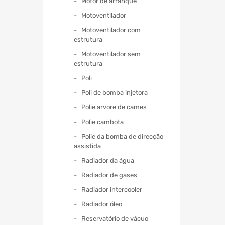
Motor de arranque
Motoventilador
Motoventilador com
estrutura
Motoventilador sem
estrutura
Poli
Poli de bomba injetora
Polie arvore de cames
Polie cambota
Polie da bomba de direcção
assistida
Radiador da água
Radiador de gases
Radiador intercooler
Radiador óleo
Reservatório de vácuo