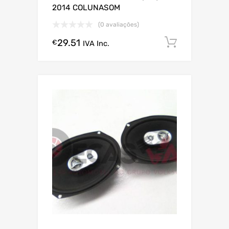
2014 COLUNASOM
(0 avaliações)
29.51
Comprar
€
IVA Inc.