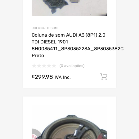
COLUNA DE SOM
Coluna de som AUDI A3 (8P1) 2.0
TDI DIESEL 1901
8H0035411_8P3035223A_8P3035382C
Preto
(0 avaliações)
299.98
Comprar
€
IVA Inc.