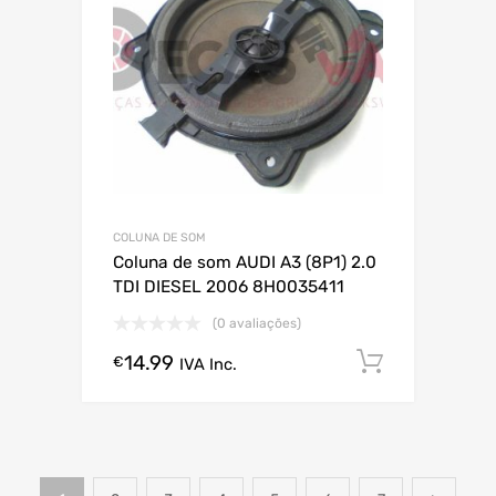
COLUNA DE SOM
Coluna de som AUDI A3 (8P1) 2.0
TDI DIESEL 2006 8H0035411
(0 avaliações)
14.99
Comprar
€
IVA Inc.