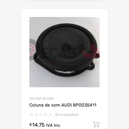
COLUNA DE SOM
Coluna de som AUDI 8P0035411
(0 avaliações)
14.75
Comprar
€
IVA Inc.