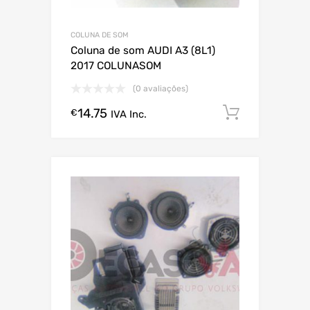
COLUNA DE SOM
Coluna de som AUDI A3 (8L1)
2017 COLUNASOM
(0 avaliações)
14.75
Comprar
€
IVA Inc.