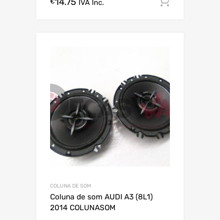
14.75
Comprar
€
IVA Inc.
COLUNA DE SOM
Coluna de som AUDI A3 (8L1)
2014 COLUNASOM