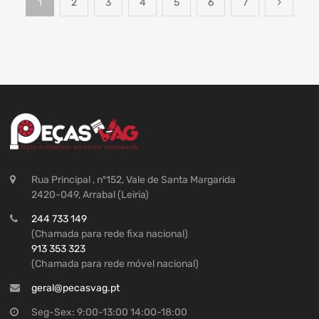
1
2
3
4
5
6
7
Rua Principal , nº152, Vale de Santa Margarida
2420-049, Arrabal (Leiria)
244 733 149
(Chamada para rede fixa nacional)
913 353 323
(Chamada para rede móvel nacional)
geral@pecasvag.pt
Seg-Sex: 9:00-13:00 14:00-18:00