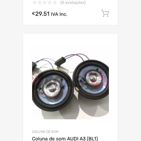
(0 avaliações)
29.51
Comprar
€
IVA Inc.
COLUNA DE SOM
Coluna de som AUDI A3 (8L1)