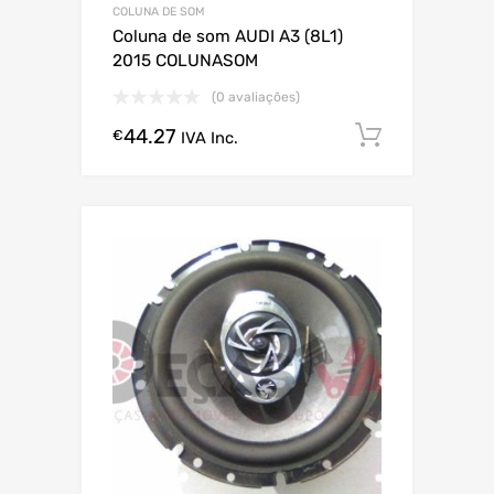
COLUNA DE SOM
Coluna de som AUDI A3 (8L1)
2015 COLUNASOM
(0 avaliações)
44.27
Comprar
€
IVA Inc.