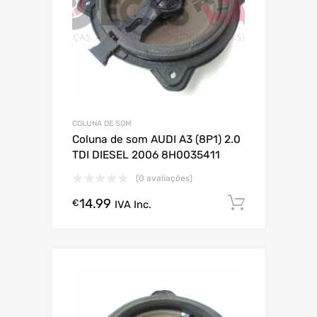
COLUNA DE SOM
Coluna de som AUDI A3 (8P1) 2.0
TDI DIESEL 2006 8H0035411
(0 avaliações)
14.99
Comprar
€
IVA Inc.