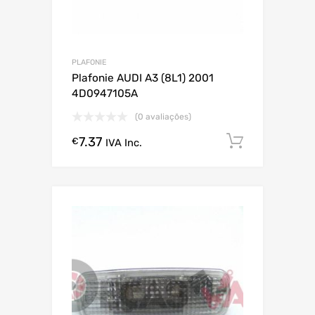
PLAFONIE
Plafonie AUDI A3 (8L1) 2001
4D0947105A
(0 avaliações)
7.37
Comprar
€
IVA Inc.