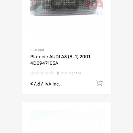
PLAFONIE
Plafonie AUDI A3 (8L1) 2001
4D0947105A
(0 avaliações)
7.37
Comprar
€
IVA Inc.