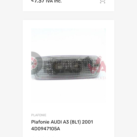
7.37
Comprar
€
IVA Inc.
PLAFONIE
Plafonie AUDI A3 (8L1) 2001
4D0947105A