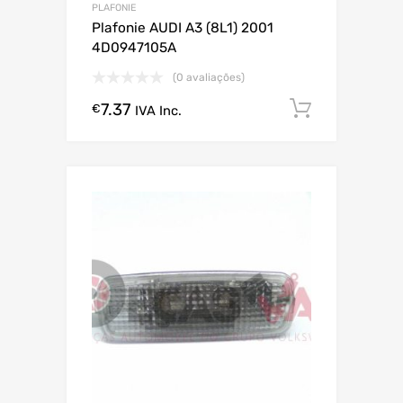
PLAFONIE
Plafonie AUDI A3 (8L1) 2001
4D0947105A
(0 avaliações)
7.37
Comprar
€
IVA Inc.