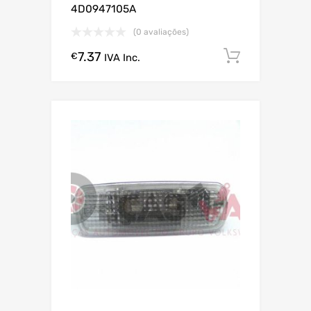
4D0947105A
(0 avaliações)
7.37
Comprar
€
IVA Inc.