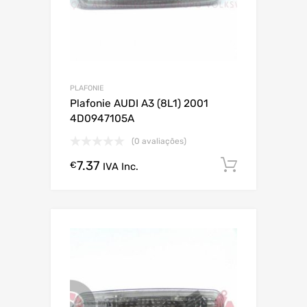
PLAFONIE
Plafonie AUDI A3 (8L1) 2001
4D0947105A
(0 avaliações)
7.37
Comprar
€
IVA Inc.