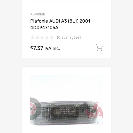
PLAFONIE
Plafonie AUDI A3 (8L1) 2001
4D0947105A
(0 avaliações)
7.37
Comprar
€
IVA Inc.