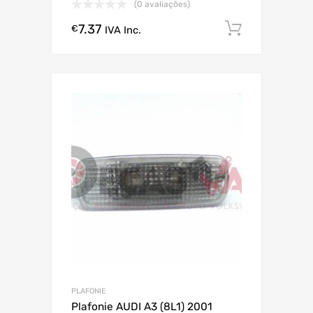
(0 avaliações)
7.37
Comprar
€
IVA Inc.
PLAFONIE
Plafonie AUDI A3 (8L1) 2001