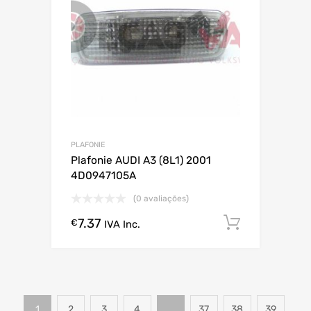
PLAFONIE
Plafonie AUDI A3 (8L1) 2001
4D0947105A
(0 avaliações)
7.37
Comprar
€
IVA Inc.
1
2
3
4
…
37
38
39