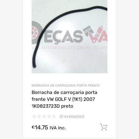
BORRACHA DE CARROÇARIA PORTA FRENTE
Borracha de carroçaria porta
frente VW GOLF V (1K1) 2007
1K0823723D preto
(0 avaliações)
14.75
Comprar
€
IVA Inc.