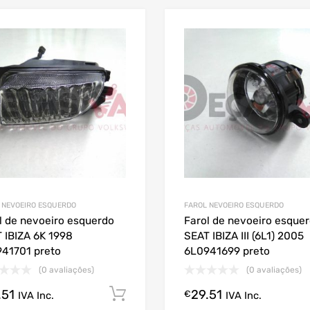
 NEVOEIRO ESQUERDO
FAROL NEVOEIRO ESQUERDO
l de nevoeiro esquerdo
Farol de nevoeiro esque
 IBIZA 6K 1998
SEAT IBIZA III (6L1) 2005
41701 preto
6L0941699 preto
(0 avaliações)
(0 avaliações)
.51
29.51
Comprar Agora!
€
IVA Inc.
IVA Inc.