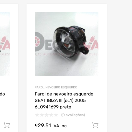
FAROL NEVOEIRO ESQUERDO
rdo
Farol de nevoeiro esquerdo
SEAT IBIZA III (6L1) 2005
6L0941699 preto
(0 avaliações)
29.51
Comprar Agora!
Comprar A
€
IVA Inc.