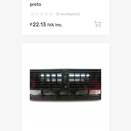
preto
(0 avaliações)
22.13
Comprar
€
IVA Inc.