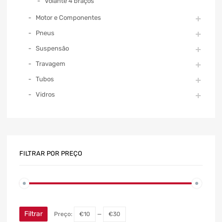
Volante 4 braços
Motor e Componentes
Pneus
Suspensão
Travagem
Tubos
Vidros
FILTRAR POR PREÇO
Filtrar
Preço:
€10
—
€30