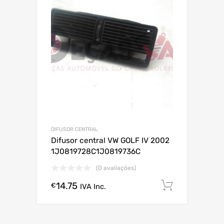
DIFUSOR CENTRAL
Difusor central VW GOLF IV 2002
1J0819728C1J0819736C
(0 avaliações)
14.75
Comprar
€
IVA Inc.