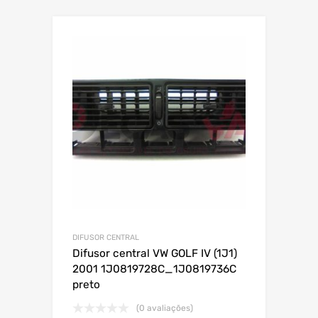
DIFUSOR CENTRAL
Difusor central VW GOLF IV (1J1)
2001 1J0819728C_1J0819736C
preto
(0 avaliações)