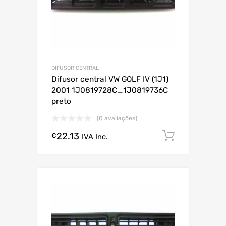
DIFUSOR CENTRAL
Difusor central VW GOLF IV (1J1)
2001 1J0819728C_1J0819736C
preto
(0 avaliações)
22.13
Comprar
€
IVA Inc.