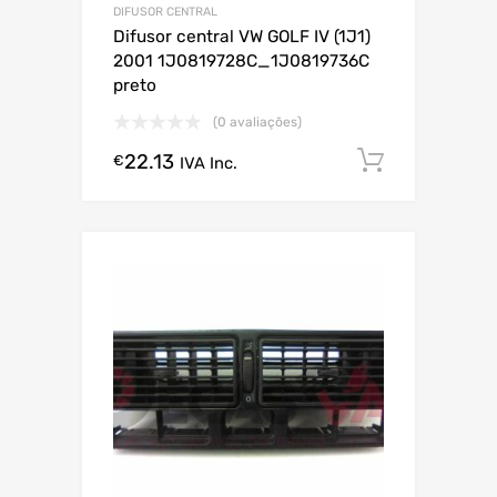
DIFUSOR CENTRAL
Difusor central VW GOLF IV (1J1)
2001 1J0819728C_1J0819736C
preto
(0 avaliações)
22.13
Comprar
€
IVA Inc.