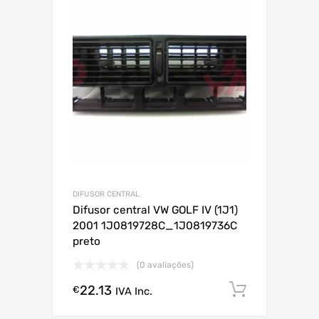
DIFUSOR CENTRAL
Difusor central VW GOLF IV (1J1)
2001 1J0819728C_1J0819736C
preto
(0 avaliações)
22.13
Comprar
€
IVA Inc.