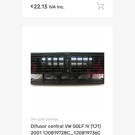
22.13
Comprar
€
IVA Inc.
DIFUSOR CENTRAL
Difusor central VW GOLF IV (1J1)
2001 1J0819728C_1J0819736C