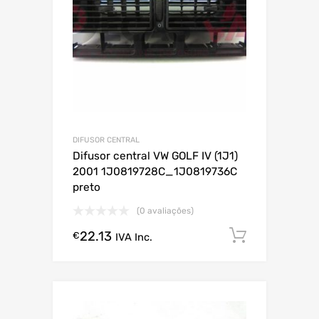
DIFUSOR CENTRAL
Difusor central VW GOLF IV (1J1)
2001 1J0819728C_1J0819736C
preto
(0 avaliações)
22.13
Comprar
€
IVA Inc.