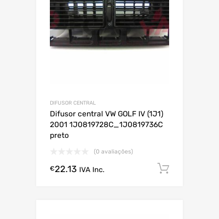
DIFUSOR CENTRAL
Difusor central VW GOLF IV (1J1)
2001 1J0819728C_1J0819736C
preto
(0 avaliações)
22.13
Comprar
€
IVA Inc.