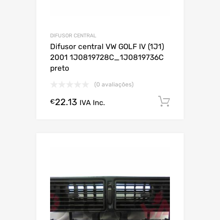
DIFUSOR CENTRAL
Difusor central VW GOLF IV (1J1)
2001 1J0819728C_1J0819736C
preto
(0 avaliações)
22.13
Comprar
€
IVA Inc.