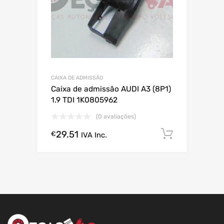
CAIXA DE ADMISSÃO
Caixa de admissão AUDI A3 (8P1)
1.9 TDI 1K0805962
(0 avaliações)
29.51
Comprar
€
IVA Inc.