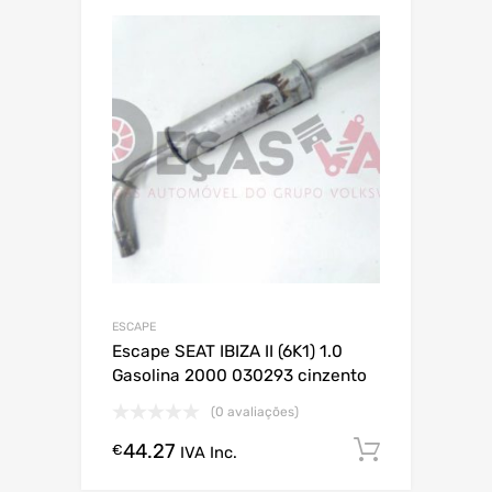
ESCAPE
Escape SEAT IBIZA II (6K1) 1.0
Gasolina 2000 030293 cinzento
(0 avaliações)
44.27
Comprar
€
IVA Inc.