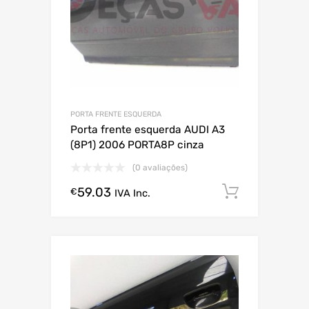
PORTA FRENTE ESQUERDA
Porta frente esquerda AUDI A3
(8P1) 2006 PORTA8P cinza
(0 avaliações)
59.03
Comprar
€
IVA Inc.