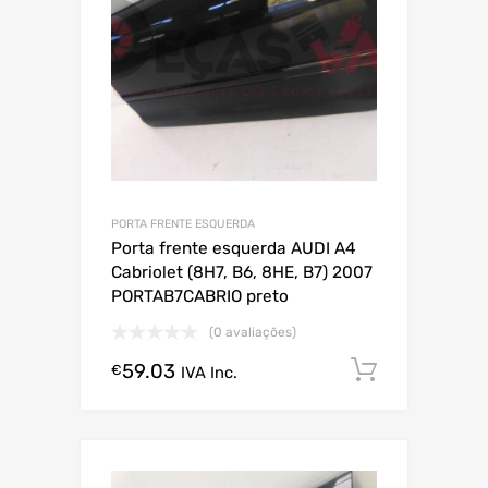
PORTA FRENTE ESQUERDA
Porta frente esquerda AUDI A4
Cabriolet (8H7, B6, 8HE, B7) 2007
PORTAB7CABRIO preto
(0 avaliações)
59.03
Comprar
€
IVA Inc.