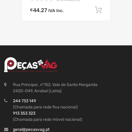
44.27
Comprar
€
IVA Inc.
Rua Principal , nº152, Vale de Santa Margarida
2420-049, Arrabal (Leiria)
244 733 149
(Chamada para rede fixa nacional)
913 353 323
(Chamada para rede móvel nacional)
geral@pecasvag.pt