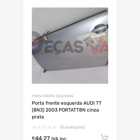
PORTA FRENTE ESQUERDA
Porta frente esquerda AUDI TT
(8N3) 2003 PORTATT8N cinza
prata
(0 avaliações)
44.27
Comprar
€
IVA Inc.