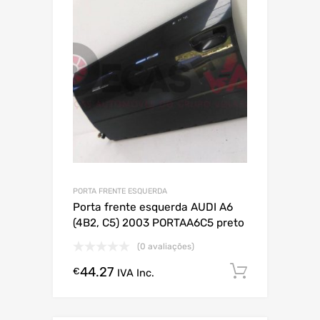
PORTA FRENTE ESQUERDA
Porta frente esquerda AUDI A6
(4B2, C5) 2003 PORTAA6C5 preto
(0 avaliações)
44.27
Comprar
€
IVA Inc.