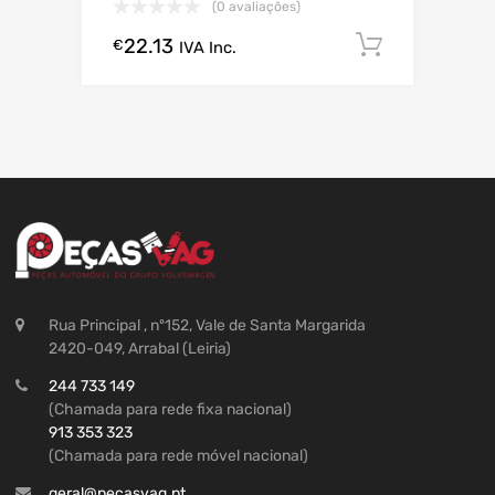
(0 avaliações)
22.13
Comprar
€
IVA Inc.
Rua Principal , nº152, Vale de Santa Margarida
2420-049, Arrabal (Leiria)
244 733 149
(Chamada para rede fixa nacional)
913 353 323
(Chamada para rede móvel nacional)
geral@pecasvag.pt