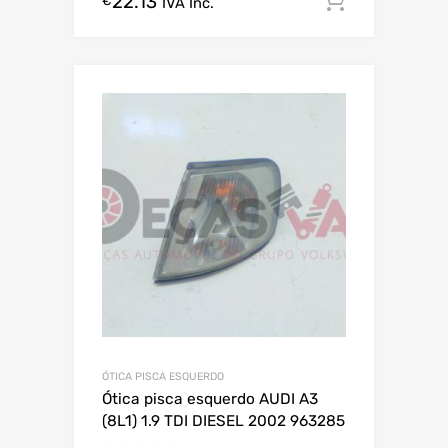
22.13
Comprar
€
IVA Inc.
ÓTICA PISCA ESQUERDO
Ótica pisca esquerdo AUDI A3
(8L1) 1.9 TDI DIESEL 2002 963285