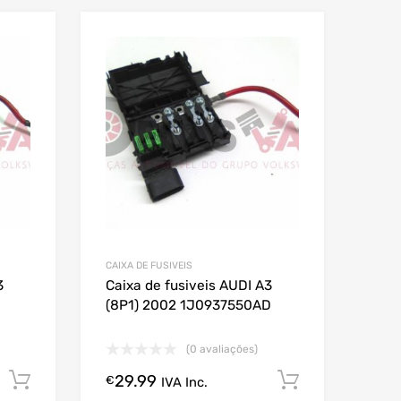
CAIXA DE FUSIVEIS
3
Caixa de fusiveis AUDI A3
(8P1) 2002 1J0937550AD
(0 avaliações)
29.99
Comprar Agora!
Comprar A
€
IVA Inc.