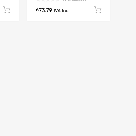
73.79
Comprar Agora!
Comprar A
€
IVA Inc.