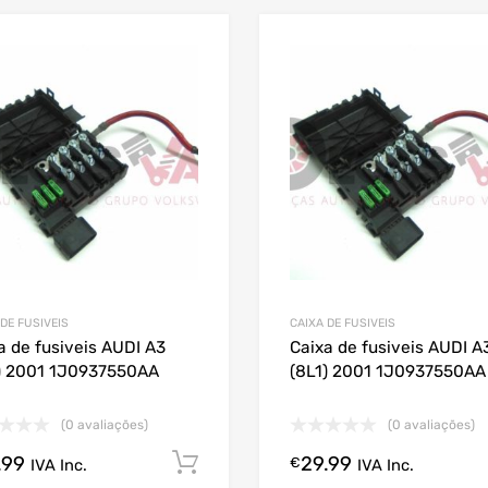
 DE FUSIVEIS
CAIXA DE FUSIVEIS
a de fusiveis AUDI A3
Caixa de fusiveis AUDI A
) 2001 1J0937550AA
(8L1) 2001 1J0937550AA
(0 avaliações)
(0 avaliações)
.99
29.99
Comprar Agora!
€
IVA Inc.
IVA Inc.