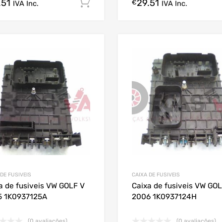
.51
29.51
Comprar Agora!
€
IVA Inc.
IVA Inc.
 DE FUSIVEIS
CAIXA DE FUSIVEIS
a de fusiveis VW GOLF V
Caixa de fusiveis VW GO
5 1K0937125A
2006 1K0937124H
(0 avaliações)
(0 avaliações)