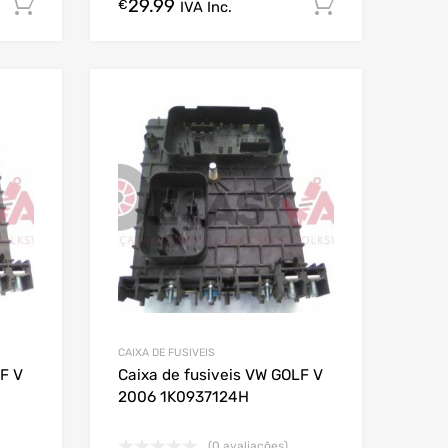
29.99
Comprar Agora!
Comprar A
€
IVA Inc.
CAIXA DE FUSIVEIS
LF V
Caixa de fusiveis VW GOLF V
2006 1K0937124H
(0 avaliações)