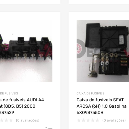
 DE FUSIVEIS
CAIXA DE FUSIVEIS
a de fusiveis AUDI A4
Caixa de fusiveis SEAT
t (8D5, B5) 2000
AROSA (6H) 1.0 Gasolina
937529
6X0937550B
(0 avaliações)
(0 avaliações)