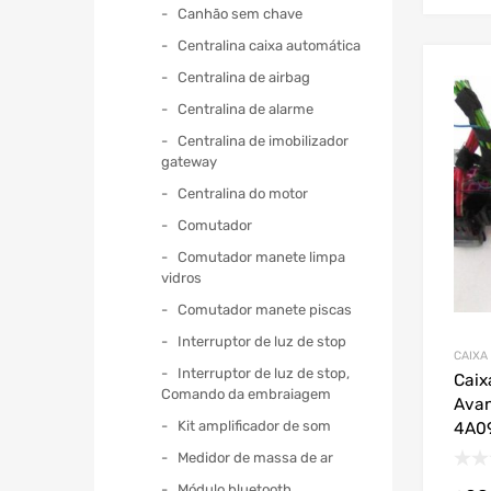
Canhão sem chave
Centralina caixa automática
Centralina de airbag
Centralina de alarme
Centralina de imobilizador
gateway
Centralina do motor
Comutador
Comutador manete limpa
vidros
Comutador manete piscas
Interruptor de luz de stop
CAIXA
Interruptor de luz de stop,
Caix
Comando da embraiagem
Avan
Kit amplificador de som
4A0
Medidor de massa de ar
Módulo bluetooth