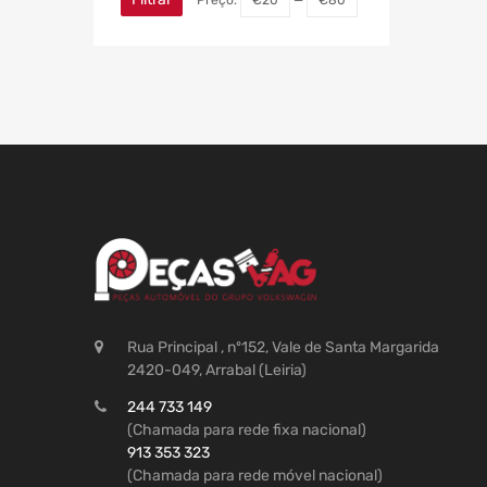
Rua Principal , nº152, Vale de Santa Margarida
2420-049, Arrabal (Leiria)
244 733 149
(Chamada para rede fixa nacional)
913 353 323
(Chamada para rede móvel nacional)