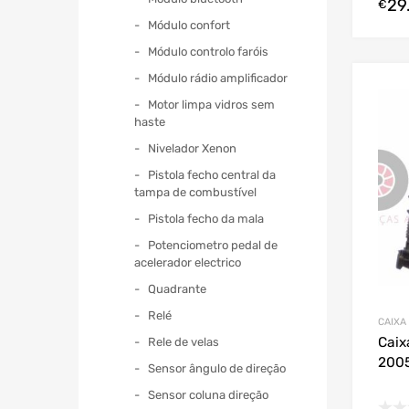
29
€
Módulo confort
Módulo controlo faróis
Módulo rádio amplificador
Motor limpa vidros sem
haste
Nivelador Xenon
Pistola fecho central da
tampa de combustível
Pistola fecho da mala
Potenciometro pedal de
acelerador electrico
Quadrante
Relé
CAIXA
Caix
Rele de velas
200
Sensor ângulo de direção
Sensor coluna direção