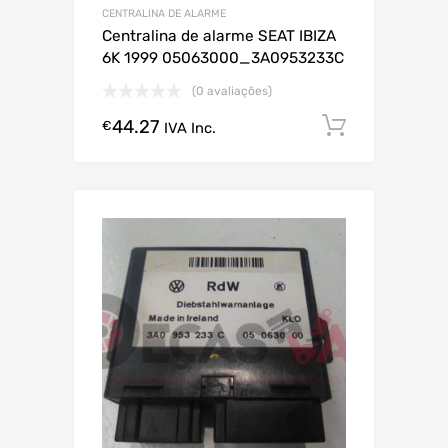
CENTRALINA DE ALARME
Centralina de alarme SEAT IBIZA
6K 1999 05063000_3A0953233C
(0 avaliações)
44.27
Comprar
€
IVA Inc.