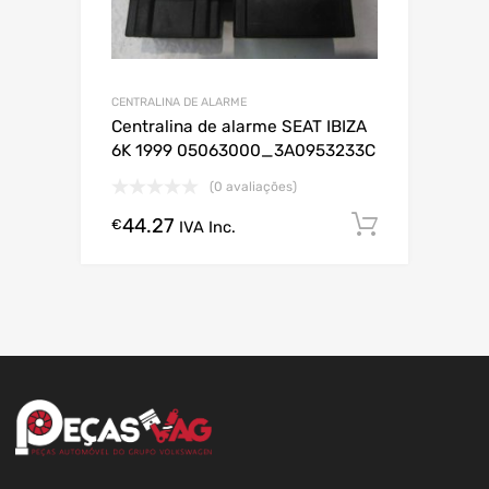
CENTRALINA DE ALARME
Centralina de alarme SEAT IBIZA
6K 1999 05063000_3A0953233C
(0 avaliações)
44.27
Comprar
€
IVA Inc.