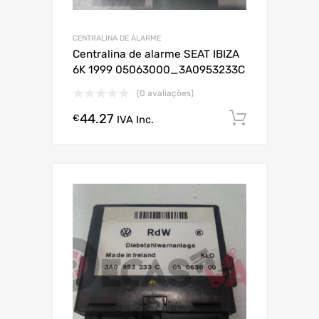
CENTRALINA DE ALARME
Centralina de alarme SEAT IBIZA
6K 1999 05063000_3A0953233C
(0 avaliações)
44.27
Comprar
€
IVA Inc.