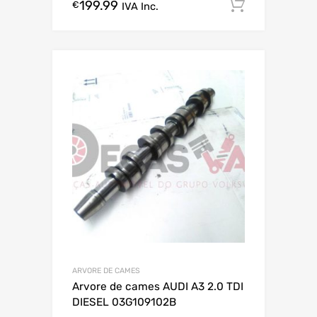
199.99
Comprar
€
IVA Inc.
ARVORE DE CAMES
Arvore de cames AUDI A3 2.0 TDI
DIESEL 03G109102B