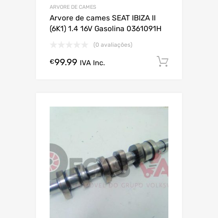
ARVORE DE CAMES
Arvore de cames SEAT IBIZA II
(6K1) 1.4 16V Gasolina 0361091H
(0 avaliações)
99.99
Comprar
€
IVA Inc.