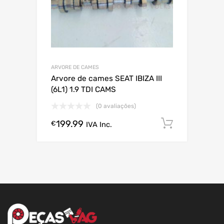
ARVORE DE CAMES
Arvore de cames SEAT IBIZA III
(6L1) 1.9 TDI CAMS
(0 avaliações)
199.99
Comprar
€
IVA Inc.