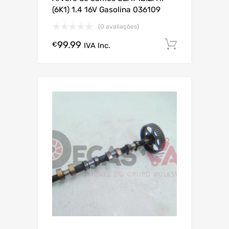
(6K1) 1.4 16V Gasolina 036109
(0 avaliações)
99.99
Comprar
€
IVA Inc.