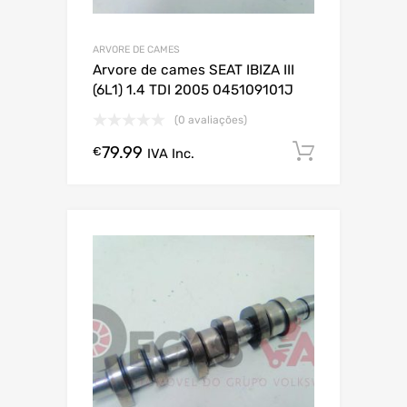
ARVORE DE CAMES
Arvore de cames SEAT IBIZA III
(6L1) 1.4 TDI 2005 045109101J
(0 avaliações)
79.99
Comprar
€
IVA Inc.