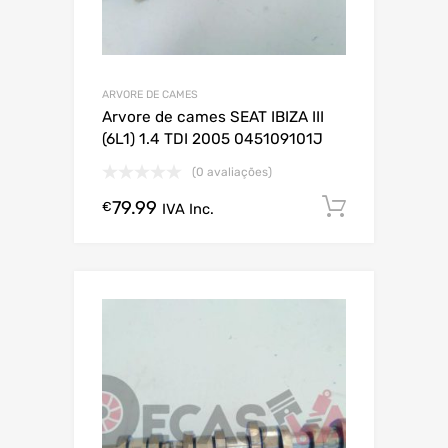
ARVORE DE CAMES
Arvore de cames SEAT IBIZA III
(6L1) 1.4 TDI 2005 045109101J
(0 avaliações)
79.99
Comprar
€
IVA Inc.