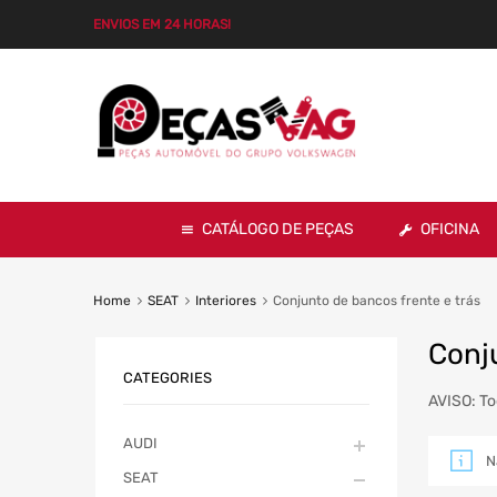
ENVIOS EM 24 HORAS!
CATÁLOGO DE PEÇAS
OFICINA
Home
SEAT
Interiores
Conjunto de bancos frente e trás
Conju
CATEGORIES
AVISO: To
AUDI
N
SEAT