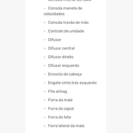
Consola manete de
velocidades
Consola travão de mão
Controlo de unidade
Difusor
Difusor central
Difusor direito
Difusor esquerdo
Encosto de cabeça
Engate cinto trás esquerdo
Fita airbag
Forra da mala
Forra do capot
Forra do teto
Forra lateral da mala