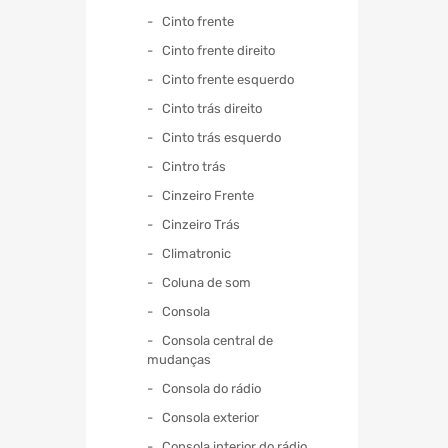
Cinto frente
Cinto frente direito
Cinto frente esquerdo
Cinto trás direito
Cinto trás esquerdo
Cintro trás
Cinzeiro Frente
Cinzeiro Trás
Climatronic
Coluna de som
Consola
Consola central de
mudanças
Consola do rádio
Consola exterior
Consola interior do rádio