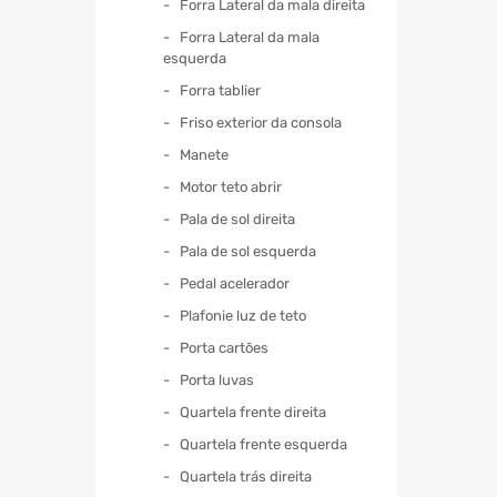
Forra Lateral da mala direita
Forra Lateral da mala
esquerda
Forra tablier
Friso exterior da consola
Manete
Motor teto abrir
Pala de sol direita
Pala de sol esquerda
Pedal acelerador
Plafonie luz de teto
Porta cartões
Porta luvas
Quartela frente direita
Quartela frente esquerda
Quartela trás direita