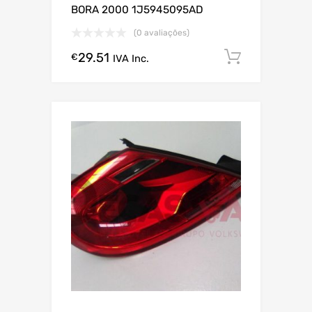
BORA 2000 1J5945095AD
(0 avaliações)
29.51
Comprar
€
IVA Inc.