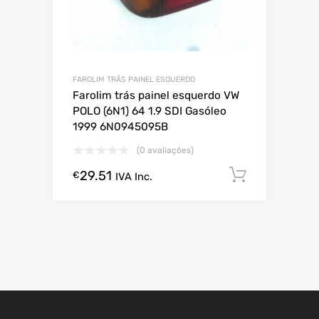
FAROLIM TRÁS PAINEL ESQUERDO
Farolim trás painel esquerdo VW
POLO (6N1) 64 1.9 SDI Gasóleo
1999 6N0945095B
(0 avaliações)
29.51
Comprar
€
IVA Inc.