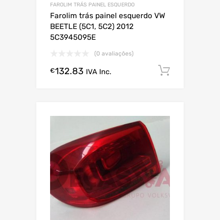
FAROLIM TRÁS PAINEL ESQUERDO
Farolim trás painel esquerdo VW
BEETLE (5C1, 5C2) 2012
5C3945095E
(0 avaliações)
132.83
Comprar
€
IVA Inc.