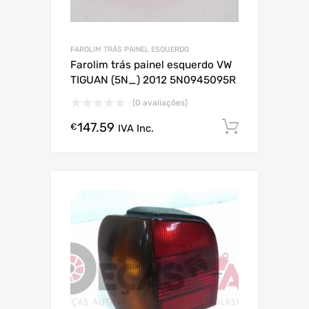
FAROLIM TRÁS PAINEL ESQUERDO
Farolim trás painel esquerdo VW
TIGUAN (5N_) 2012 5N0945095R
(0 avaliações)
147.59
Comprar
€
IVA Inc.