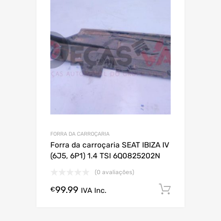
FORRA DA CARROÇARIA
Forra da carroçaria SEAT IBIZA IV
(6J5, 6P1) 1.4 TSI 6Q0825202N
(0 avaliações)
99.99
Comprar
€
IVA Inc.