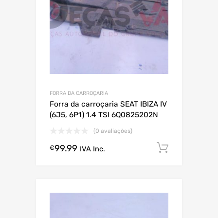
FORRA DA CARROÇARIA
Forra da carroçaria SEAT IBIZA IV
(6J5, 6P1) 1.4 TSI 6Q0825202N
(0 avaliações)
99.99
Comprar
€
IVA Inc.