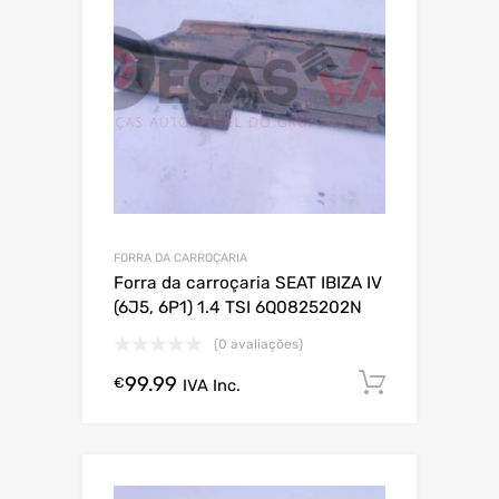
FORRA DA CARROÇARIA
Forra da carroçaria SEAT IBIZA IV
(6J5, 6P1) 1.4 TSI 6Q0825202N
(0 avaliações)
99.99
Comprar
€
IVA Inc.