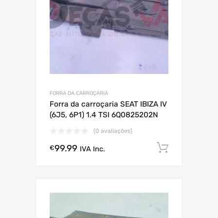
FORRA DA CARROÇARIA
Forra da carroçaria SEAT IBIZA IV
(6J5, 6P1) 1.4 TSI 6Q0825202N
(0 avaliações)
99.99
Comprar
€
IVA Inc.