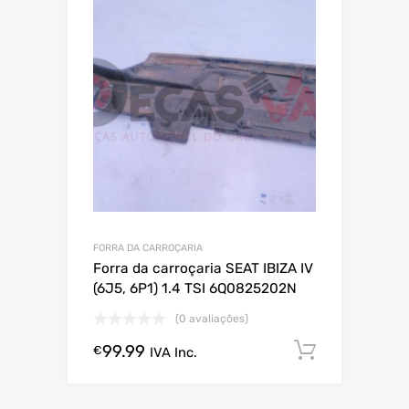
FORRA DA CARROÇARIA
Forra da carroçaria SEAT IBIZA IV
(6J5, 6P1) 1.4 TSI 6Q0825202N
(0 avaliações)
99.99
Comprar
€
IVA Inc.