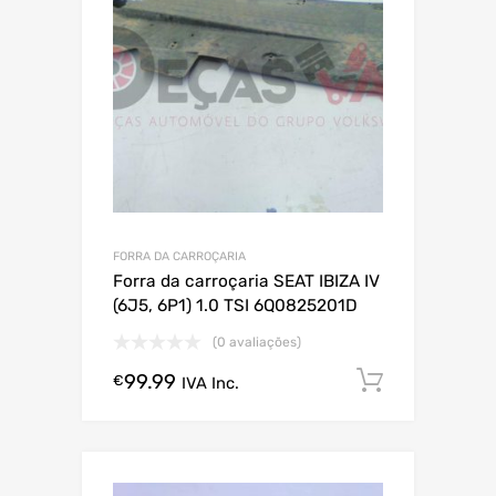
FORRA DA CARROÇARIA
Forra da carroçaria SEAT IBIZA IV
(6J5, 6P1) 1.0 TSI 6Q0825201D
(0 avaliações)
99.99
Comprar
€
IVA Inc.