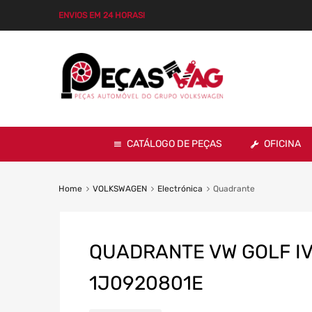
ENVIOS EM 24 HORAS!
CATÁLOGO DE PEÇAS
OFICINA
Home
VOLKSWAGEN
Electrónica
Quadrante
QUADRANTE VW GOLF I
1J0920801E