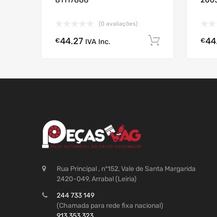
81117888
200
(0 avaliações)
44.27
44
Comprar A
€
€
IVA Inc.
Rua Principal , nº152, Vale de Santa Margarida
2420-049, Arrabal (Leiria)
244 733 149
(Chamada para rede fixa nacional)
913 353 323