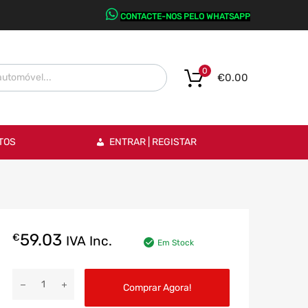
CONTACTE-NOS PELO WHATSAPP
0
€
0.00
TOS
ENTRAR | REGISTAR
59.03
€
IVA Inc.
Em Stock
Comprar Agora!