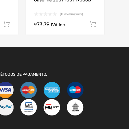
Gasolina 2001 1J0919880B
(0 avaliações)
73.79
Comprar Agora!
Comprar A
€
IVA Inc.
ÉTODOS DE PAGAMENTO: