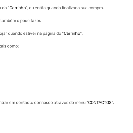
a do “
Carrinho
“, ou então quando finalizar a sua compra.
a também o pode fazer.
ja” quando estiver na página do “
Carrinho
“.
tais como:
entrar em contacto connosco através do menu “
CONTACTOS
“.