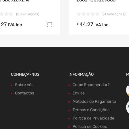
3 3B0920927A
2002 1J0920906B
(0 avaliações)
(0 avaliações)
.27
44.27
gora!
Comprar Agora!
€
IVA Inc.
IVA Inc.
CONHEÇA-NOS
INFORMAÇÃO
M
Sobre nós
Como Encomendar?
Contactos
Envios
Métodos de Pagamento
Termos e Condições
Política de Privacidade
Política de Cookies