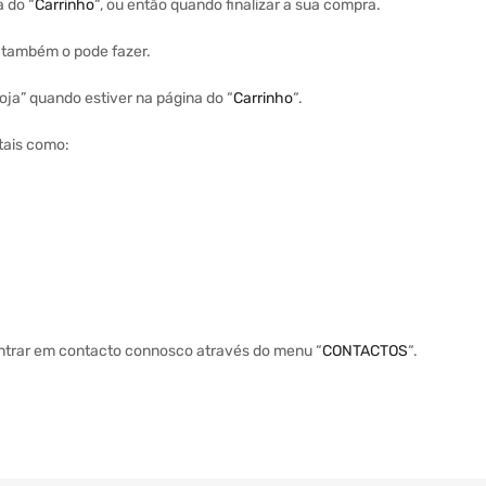
a do “
Carrinho
“, ou então quando finalizar a sua compra.
a também o pode fazer.
ja” quando estiver na página do “
Carrinho
“.
tais como:
entrar em contacto connosco através do menu “
CONTACTOS
“.