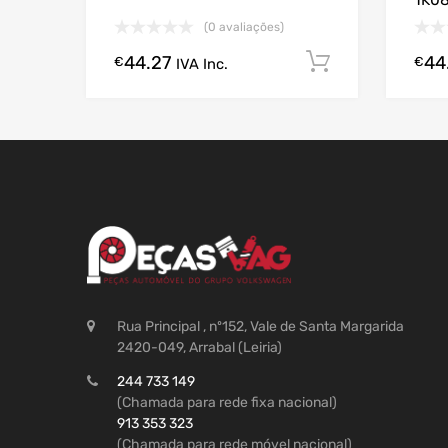
1K0
(0 avaliações)
44.27
44
Comprar A
€
€
IVA Inc.
Rua Principal , nº152, Vale de Santa Margarida
2420-049, Arrabal (Leiria)
244 733 149
(Chamada para rede fixa nacional)
913 353 323
(Chamada para rede móvel nacional)