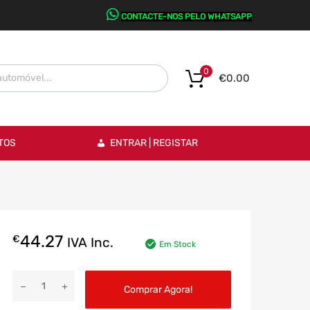
CONTACTE-NOS PELO WHATSAPP
0
€
0.00
TOS
ENTRAR | REGISTAR
44.27
€
IVA Inc.
Em Stock
Comprar Agora!