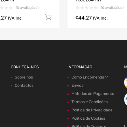
820411P
1K0820411H
(0 avaliações)
(0 avaliações)
.27
44.27
gora!
Comprar Agora!
€
IVA Inc.
IVA Inc.
CONHEÇA-NOS
INFORMAÇÃO
M
Sobre nós
Como Encomendar?
Contactos
Envios
Métodos de Pagamento
Termos e Condições
Política de Privacidade
Política de Cookies
L
Política de Trocas e