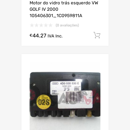
Motor do vidro trás esquerdo VW
GOLF IV 2000
105406301_1C0959811A
(0 avaliações)
44.27
Comprar
€
IVA Inc.