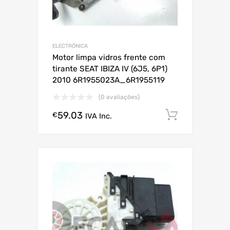
ELECTRÓNICA
Motor limpa vidros frente com
tirante SEAT IBIZA IV (6J5, 6P1)
2010 6R1955023A_6R1955119
(0 avaliações)
59.03
Comprar
€
IVA Inc.