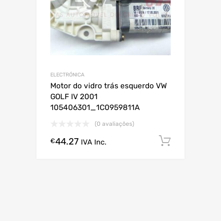
ELECTRÓNICA
Motor do vidro trás esquerdo VW
GOLF IV 2001
105406301_1C0959811A
(0 avaliações)
44.27
Comprar
€
IVA Inc.