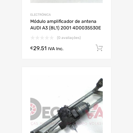
ELECTRÓNICA
Módulo amplificador de antena
AUDI A3 (8L1) 2001 4D0035530E
(0 avaliações)
29.51
Comprar
€
IVA Inc.