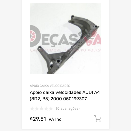
APOIO CAIXA VELOCIDADES
Apoio caixa velocidades AUDI A4
(8D2, B5) 2000 050199307
(0 avaliações)
29.51
Comprar
€
IVA Inc.