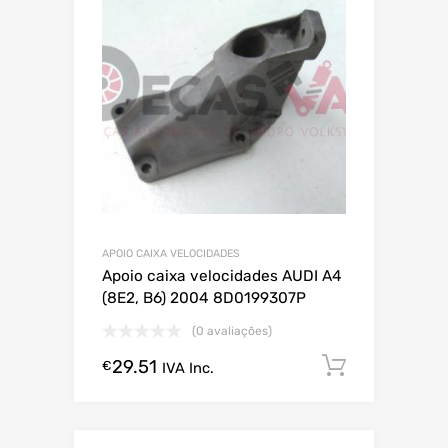
APOIO CAIXA VELOCIDADES
Apoio caixa velocidades AUDI A4
(8E2, B6) 2004 8D0199307P
(0 avaliações)
29.51
Comprar
€
IVA Inc.