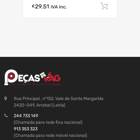
29.51
Comprar
€
IVA Inc.
Rua Principal , nº152, Vale de Santa Margarida
2420-049, Arrabal (Leiria)
244 733 149
(Chamada para rede fixa nacional)
913 353 323
(Chamada para rede móvel nacional)