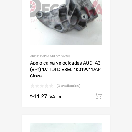
APOIO CAIXA VELOCIDADES
Apoio caixa velocidades AUDI A3
(8P1) 1.9 TDI DIESEL 1K0199117AP
Cinza
(0 avaliações)
44.27
Comprar
€
IVA Inc.