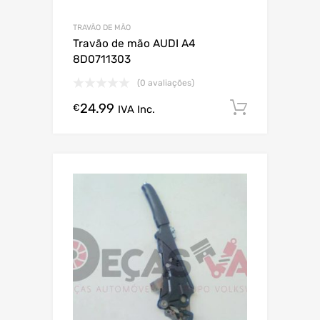
TRAVÃO DE MÃO
Travão de mão AUDI A4
8D0711303
(0 avaliações)
24.99
Comprar
€
IVA Inc.