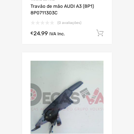
Travão de mão AUDI A3 (8P1)
8P0711303C
(0 avaliações)
24.99
Comprar
€
IVA Inc.