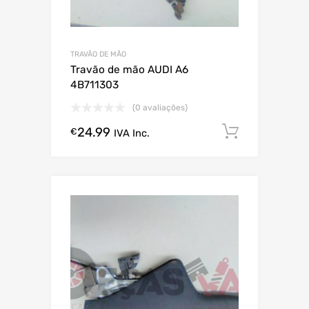
TRAVÃO DE MÃO
Travão de mão AUDI A6
4B711303
(0 avaliações)
24.99
Comprar
€
IVA Inc.