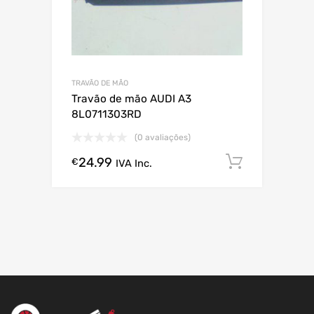
TRAVÃO DE MÃO
Travão de mão AUDI A3
8L0711303RD
(0 avaliações)
24.99
Comprar
€
IVA Inc.