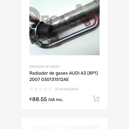
RADIADOR DE GASES
Radiador de gases AUDI A3 (8P1)
2007 03G131512AE
(0 avaliações)
88.55
Comprar
€
IVA Inc.