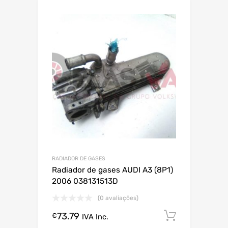
RADIADOR DE GASES
Radiador de gases AUDI A3 (8P1)
2006 038131513D
(0 avaliações)
73.79
Comprar
€
IVA Inc.