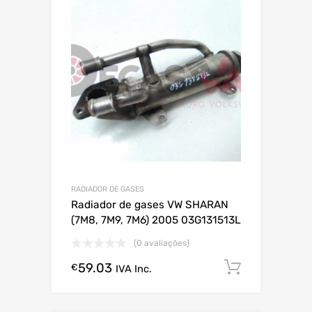
RADIADOR DE GASES
Radiador de gases VW SHARAN
(7M8, 7M9, 7M6) 2005 03G131513L
(0 avaliações)
59.03
Comprar
€
IVA Inc.