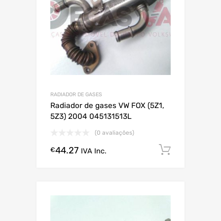
RADIADOR DE GASES
Radiador de gases VW FOX (5Z1,
5Z3) 2004 045131513L
(0 avaliações)
44.27
Comprar
€
IVA Inc.