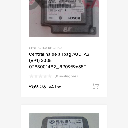
CENTRALINA DE AIRBAG
Centralina de airbag AUDI A3
(8P1) 2005
0285001482_8P0959655F
(0 avaliações)
59.03
Comprar
€
IVA Inc.