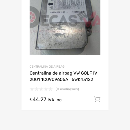
CENTRALINA DE AIRBAG
Centralina de airbag VW GOLF IV
2001 1C0909605A_5WK43122
(0 avaliações)
44.27
Comprar
€
IVA Inc.