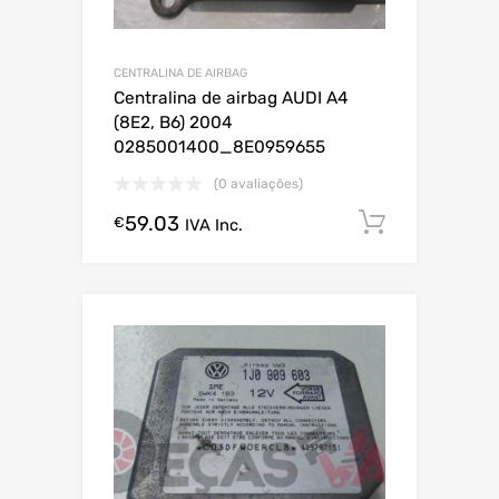
CENTRALINA DE AIRBAG
Centralina de airbag AUDI A4
(8E2, B6) 2004
0285001400_8E0959655
(0 avaliações)
59.03
Comprar
€
IVA Inc.