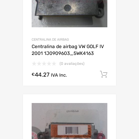
CENTRALINA DE AIRBAG
Centralina de airbag VW GOLF IV
2001 1J0909603_5WK4163
(0 avaliações)
44.27
Comprar
€
IVA Inc.