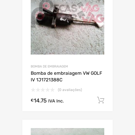
BOMBA DE EMBRAIAGEM
Bomba de embraiagem VW GOLF
IV 1J1721388C
(0 avaliações)
14.75
Comprar
€
IVA Inc.