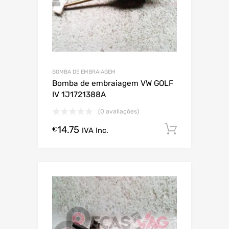
BOMBA DE EMBRAIAGEM
Bomba de embraiagem VW GOLF
IV 1J1721388A
(0 avaliações)
14.75
Comprar
€
IVA Inc.