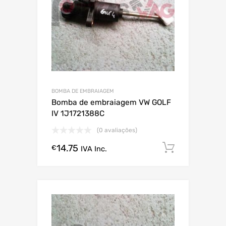
BOMBA DE EMBRAIAGEM
Bomba de embraiagem VW GOLF
IV 1J1721388C
(0 avaliações)
14.75
Comprar
€
IVA Inc.