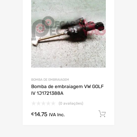
BOMBA DE EMBRAIAGEM
Bomba de embraiagem VW GOLF
IV 1J1721388A
(0 avaliações)
14.75
Comprar
€
IVA Inc.