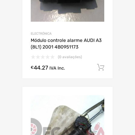
ELECTRÓNICA
Módulo controle alarme AUDI A3
(8L1) 2001 4B0951173
(0 avaliações)
44.27
Comprar
€
IVA Inc.