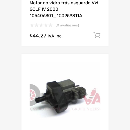
Motor do vidro trás esquerdo VW
GOLF IV 2000
105406301_1C0959811A
(0 avaliações)
44.27
Comprar
€
IVA Inc.