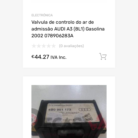
ELECTRÓNICA
Valvula de controlo do ar de
admissão AUDI A3 (8L1) Gasolina
2002 078906283A
(0 avaliações)
44.27
Comprar
€
IVA Inc.