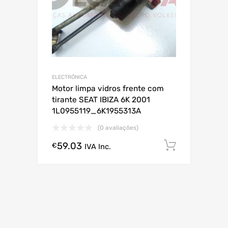
ELECTRÓNICA
Motor limpa vidros frente com
tirante SEAT IBIZA 6K 2001
1L0955119_6K1955313A
(0 avaliações)
59.03
Comprar
€
IVA Inc.