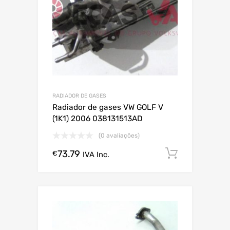
RADIADOR DE GASES
Radiador de gases VW GOLF V
(1K1) 2006 038131513AD
(0 avaliações)
73.79
Comprar
€
IVA Inc.