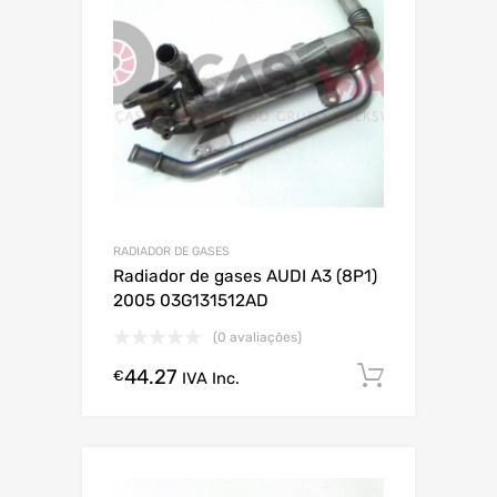
RADIADOR DE GASES
Radiador de gases AUDI A3 (8P1)
2005 03G131512AD
(0 avaliações)
44.27
Comprar
€
IVA Inc.