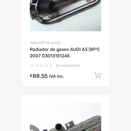
RADIADOR DE GASES
Radiador de gases AUDI A3 (8P1)
2007 03G131512AE
(0 avaliações)
88.55
Comprar
€
IVA Inc.