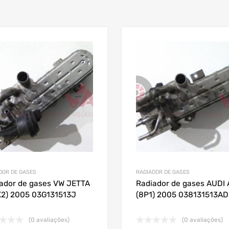
DOR DE GASES
RADIADOR DE GASES
ador de gases VW JETTA
Radiador de gases AUDI 
(1K2) 2005 03G131513J
(8P1) 2005 038131513AD
(0 avaliações)
(0 avaliações)