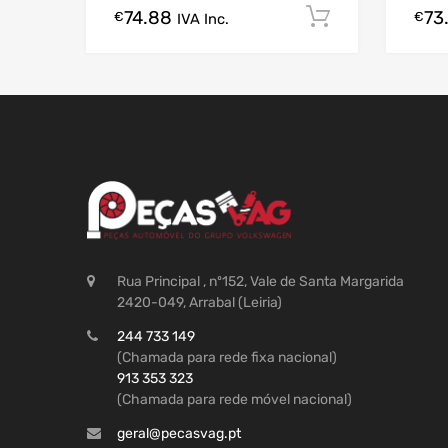
74.88
73
Comprar A
€
€
IVA Inc.
Rua Principal , nº152, Vale de Santa Margarida
2420-049, Arrabal (Leiria)
244 733 149
(Chamada para rede fixa nacional)
913 353 323
(Chamada para rede móvel nacional)
geral@pecasvag.pt