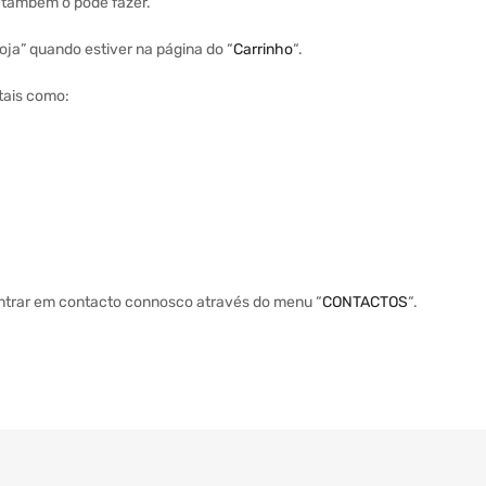
a também o pode fazer.
ja” quando estiver na página do “
Carrinho
“.
tais como:
entrar em contacto connosco através do menu “
CONTACTOS
“.