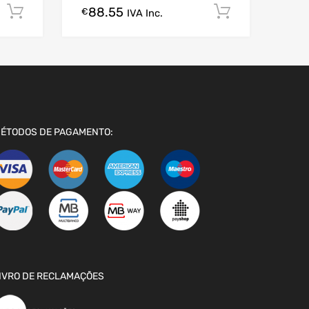
88.55
Comprar Agora!
Comprar A
€
IVA Inc.
ÉTODOS DE PAGAMENTO:
IVRO DE RECLAMAÇÕES