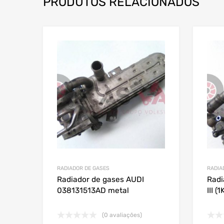
PRODUTOS RELACIONADOS
RADIADOR DE GASES
RADIA
Radiador de gases AUDI
Radi
038131513AD metal
III 
(0 avaliações)