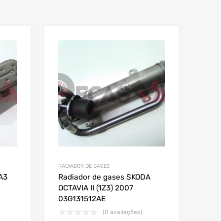
RADIADOR DE GASES
A3
Radiador de gases SKODA
OCTAVIA II (1Z3) 2007
03G131512AE
(0 avaliações)