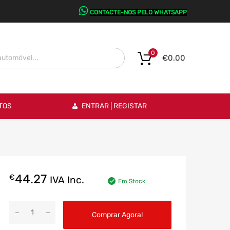
CONTACTE-NOS PELO WHATSAPP
0
€
0.00
TOS
ENTRAR | REGISTAR
44.27
€
IVA Inc.
Em Stock
Comprar Agora!