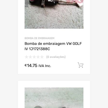
BOMBA DE EMBRAIAGEM
Bomba de embraiagem VW GOLF
IV 1J1721388C
(0 avaliações)
14.75
Comprar
€
IVA Inc.