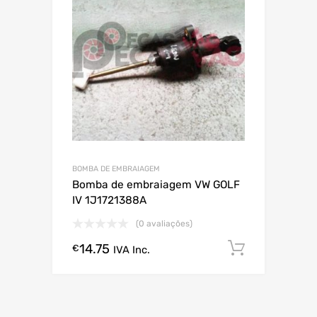
BOMBA DE EMBRAIAGEM
Bomba de embraiagem VW GOLF
IV 1J1721388A
(0 avaliações)
14.75
Comprar
€
IVA Inc.