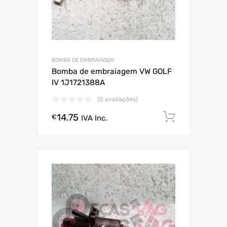
BOMBA DE EMBRAIAGEM
Bomba de embraiagem VW GOLF
IV 1J1721388A
(0 avaliações)
14.75
Comprar
€
IVA Inc.