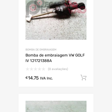
BOMBA DE EMBRAIAGEM
Bomba de embraiagem VW GOLF
IV 1J1721388A
(0 avaliações)
14.75
Comprar
€
IVA Inc.