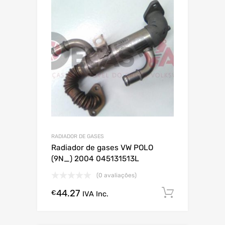
RADIADOR DE GASES
Radiador de gases VW POLO
(9N_) 2004 045131513L
(0 avaliações)
44.27
Comprar
€
IVA Inc.