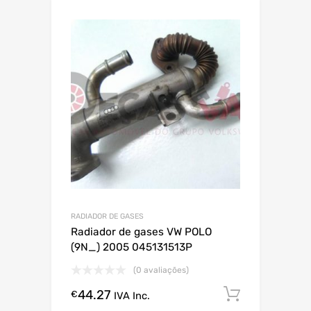
RADIADOR DE GASES
Radiador de gases VW POLO
(9N_) 2005 045131513P
(0 avaliações)
44.27
Comprar
€
IVA Inc.