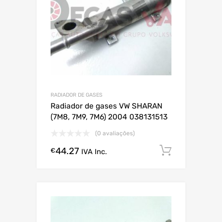
RADIADOR DE GASES
Radiador de gases VW SHARAN
(7M8, 7M9, 7M6) 2004 038131513
(0 avaliações)
44.27
Comprar
€
IVA Inc.