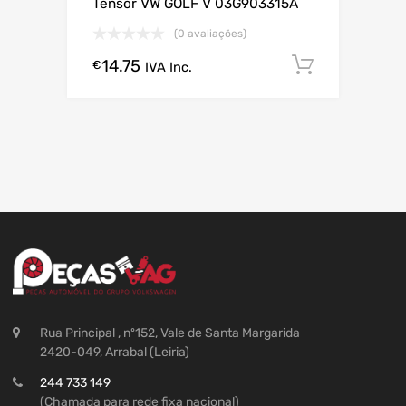
Tensor VW GOLF V 03G903315A
(0 avaliações)
14.75
Comprar
€
IVA Inc.
Rua Principal , nº152, Vale de Santa Margarida
2420-049, Arrabal (Leiria)
244 733 149
(Chamada para rede fixa nacional)