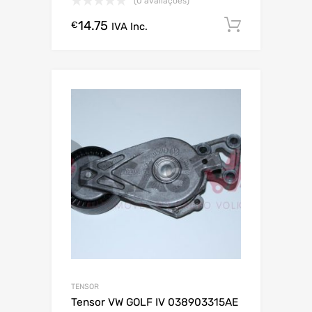
(0 avaliações)
14.75
Comprar
€
IVA Inc.
TENSOR
Tensor VW GOLF IV 038903315AE