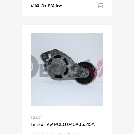
14.75
Comprar
€
IVA Inc.
TENSOR
Tensor VW POLO 045903315A