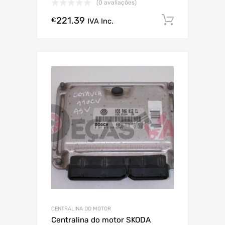
(0 avaliações)
221.39
Comprar
€
IVA Inc.
CENTRALINA DO MOTOR
Centralina do motor SKODA