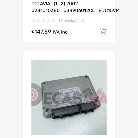
OCTAVIA I (1U2) 2002
0281010380_038906012CL_EDC15VM
(0 avaliações)
147.59
Comprar
€
IVA Inc.