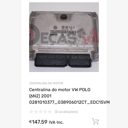
CENTRALINA DO MOTOR
Centralina do motor VW POLO
(6N2) 2001
0281010377_038906012CT_EDC15VM
(0 avaliações)
147.59
Comprar
€
IVA Inc.