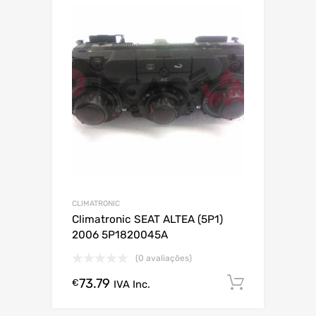
CLIMATRONIC
Climatronic SEAT ALTEA (5P1)
2006 5P1820045A
(0 avaliações)
73.79
Comprar
€
IVA Inc.