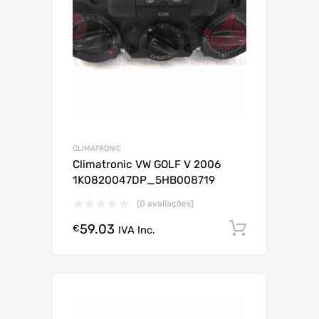
CLIMATRONIC
Climatronic VW GOLF V 2006
1K0820047DP_5HB008719
(0 avaliações)
59.03
Comprar
€
IVA Inc.