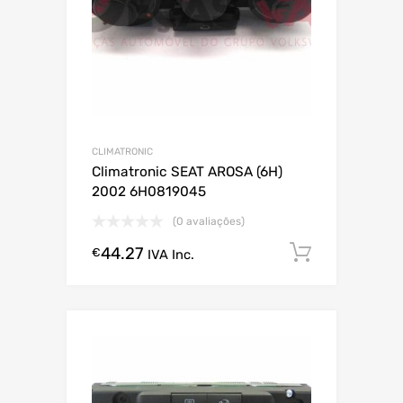
CLIMATRONIC
Climatronic SEAT AROSA (6H)
2002 6H0819045
(0 avaliações)
44.27
Comprar
€
IVA Inc.