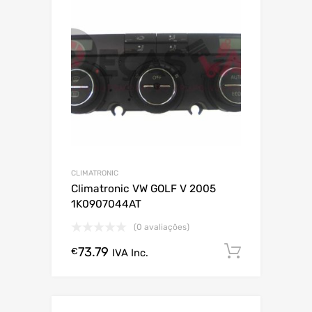
CLIMATRONIC
Climatronic VW GOLF V 2005
1K0907044AT
(0 avaliações)
73.79
Comprar
€
IVA Inc.