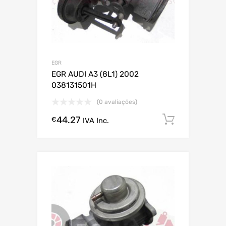
EGR
EGR AUDI A3 (8L1) 2002
038131501H
(0 avaliações)
44.27
Comprar
€
IVA Inc.