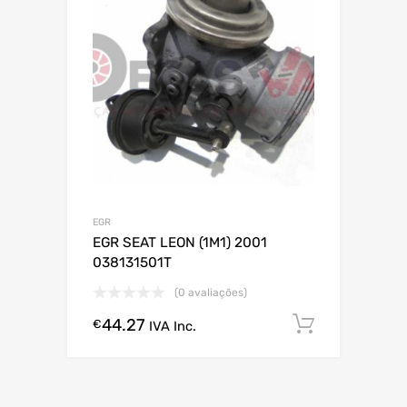
EGR
EGR SEAT LEON (1M1) 2001
038131501T
(0 avaliações)
44.27
Comprar
€
IVA Inc.