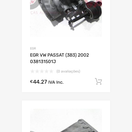
EGR
EGR VW PASSAT (3B3) 2002
038131501J
(0 avaliações)
44.27
Comprar
€
IVA Inc.