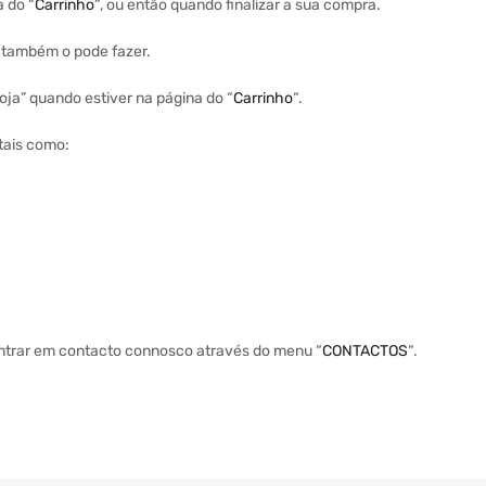
a do “
Carrinho
“, ou então quando finalizar a sua compra.
a também o pode fazer.
ja” quando estiver na página do “
Carrinho
“.
tais como:
entrar em contacto connosco através do menu “
CONTACTOS
“.