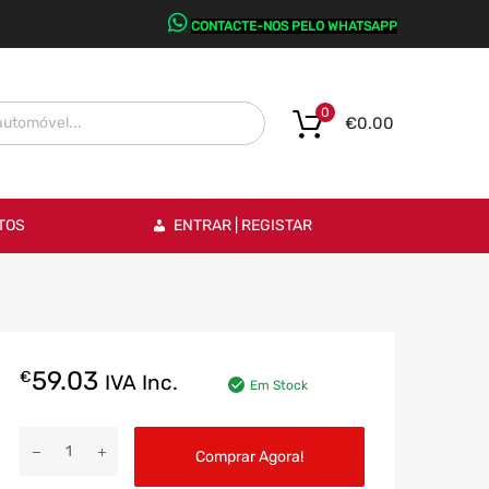
CONTACTE-NOS PELO WHATSAPP
0
€
0.00
TOS
ENTRAR | REGISTAR
59.03
€
IVA Inc.
Em Stock
Comprar Agora!