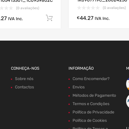
1K0907719C_28024256
6105413301_1C0959802C
(0 avaliações)
(0 avaliações)
44.27
gora!
.27
€
Comprar Agora!
IVA Inc.
IVA Inc.
CONHEÇA-NOS
INFORMAÇÃO
M
Sobre nós
Como Encomendar?
Contactos
Envios
Métodos de Pagamento
Termos e Condições
Política de Privacidade
Política de Cookies
L
Política de Trocas e