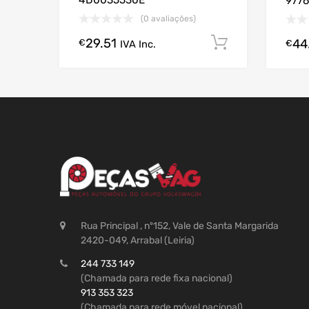
4D0035530E
977
(0 avaliações)
29.51
Comprar A
44
€
IVA Inc.
€
Rua Principal , nº152, Vale de Santa Margarida
2420-049, Arrabal (Leiria)
244 733 149
(Chamada para rede fixa nacional)
913 353 323
(Chamada para rede móvel nacional)