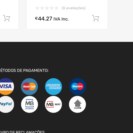
(0 avaliações)
44.27
Comprar Agora!
Comprar A
€
IVA Inc.
ÉTODOS DE PAGAMENTO:
IVRO DE RECLAMAÇÕES