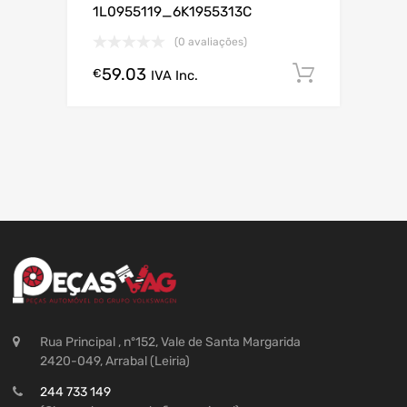
1L0955119_6K1955313C
(0 avaliações)
59.03
Comprar
€
IVA Inc.
Rua Principal , nº152, Vale de Santa Margarida
2420-049, Arrabal (Leiria)
244 733 149