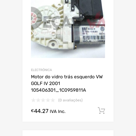
ELECTRÓNICA
Motor do vidro trás esquerdo VW
GOLF IV 2001
105406301_1C0959811A
(0 avaliações)
44.27
Comprar
€
IVA Inc.