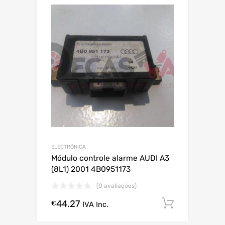
ELECTRÓNICA
Módulo controle alarme AUDI A3
(8L1) 2001 4B0951173
(0 avaliações)
44.27
Comprar
€
IVA Inc.